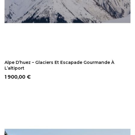
AJOUTER AU PANIER
Alpe D’huez – Glaciers Et Escapade Gourmande À
L’altiport
Prix
1 900,00 €