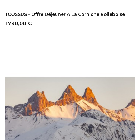
AJOUTER AU PANIER
TOUSSUS - Offre Déjeuner À La Corniche Rolleboise
Prix
1 790,00 €