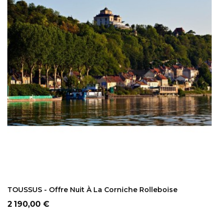
AJOUTER AU PANIER
TOUSSUS - Offre Nuit À La Corniche Rolleboise
Prix
2 190,00 €