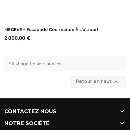
AJOUTER AU PANIER
MEGEVE – Escapade Gourmande À L’altiport
Prix
2 800,00 €
Affichage 1-4 de 4 article(s)

Retour en haut

CONTACTEZ NOUS

NOTRE SOCIÉTÉ