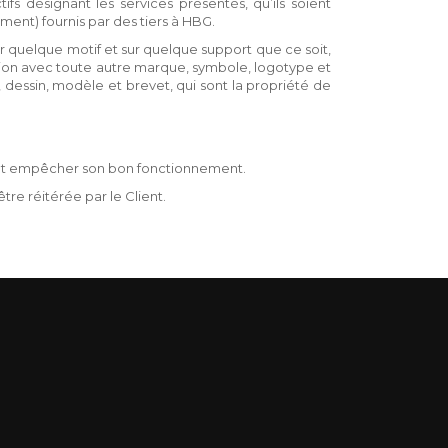
ifs désignant les services présentés, qu’ils soient
ent) fournis par des tiers à HBG.
ur quelque motif et sur quelque support que ce soit,
tion avec toute autre marque, symbole, logotype et
 dessin, modèle et brevet, qui sont la propriété de
ant empêcher son bon fonctionnement.
e réitérée par le Client.