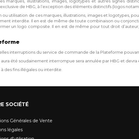
s marques, illustrations, images, logotypes et autres signes distinct
xclusive de HBG, à l’exception des éléments distinctifs (logos notamm
n ou utilisation de ces marques, illustrations, images et logotypes, po
ement interdite. Il en est de même de toute combinaison ou conjonc
former un logo composite. Il en est de même pour tout droit d’auteur,
teforme
elles interruptions du service de commande de la Plateforme pouv
 aura été soudainement interrompue sera annulée par HBG et devra êtr
à des fins illégales ou interdite.
E SOCIÉTÉ
ions Générales de Vente
ns légales
ons d'utilisation