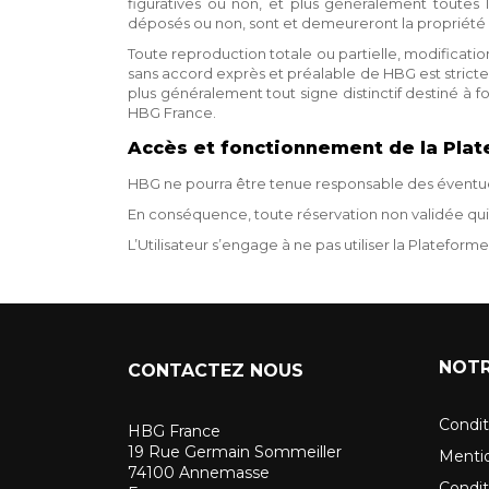
figuratives ou non, et plus généralement toutes le
déposés ou non, sont et demeureront la propriété e
Toute reproduction totale ou partielle, modificatio
sans accord exprès et préalable de HBG est strict
plus généralement tout signe distinctif destiné à 
HBG France.
Accès et fonctionnement de la Pla
HBG ne pourra être tenue responsable des éventu
En conséquence, toute réservation non validée qui
L’Utilisateur s’engage à ne pas utiliser la Plateforme 
NOTR
CONTACTEZ NOUS
Condit
HBG France
19 Rue Germain Sommeiller
Mentio
74100 Annemasse
Conditi