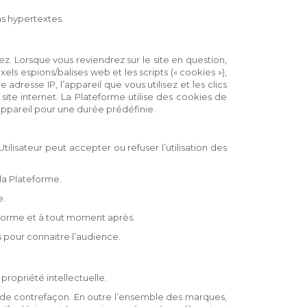
ns hypertextes.
ez. Lorsque vous reviendrez sur le site en question,
xels espions/balises web et les scripts (« cookies »),
adresse IP, l’appareil que vous utilisez et les clics
te internet. La Plateforme utilise des cookies de
 appareil pour une durée prédéfinie.
tilisateur peut accepter ou refuser l’utilisation des
 la Plateforme.
e.
teforme et à tout moment après.
és pour connaitre l’audience
.
 propriété intellectuelle.
it de contrefaçon. En outre l’ensemble des marques,