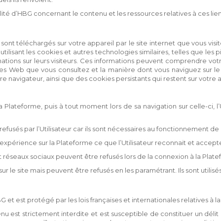
ilité d’HBG concernant le contenu et les ressources relatives à ces lie
sont téléchargés sur votre appareil par le site internet que vous visit
lisant les cookies et autres technologies similaires, telles que les pi
rmations sur leurs visiteurs. Ces informations peuvent comprendre votre 
Web que vous consultez et la manière dont vous naviguez sur le si
e navigateur, ainsi que des cookies persistants qui restent sur votre
a Plateforme, puis à tout moment lors de sa navigation sur celle-ci, l’U
efusés par l’Utilisateur car ils sont nécessaires au fonctionnement de
l’expérience sur la Plateforme ce que l’Utilisateur reconnait et accept
et réseaux sociaux peuvent être refusés lors de la connexion à la Pla
ur le site mais peuvent être refusés en les paramétrant. Ils sont utilis
t est protégé par les lois françaises et internationales relatives à la
nu est strictement interdite et est susceptible de constituer un dél