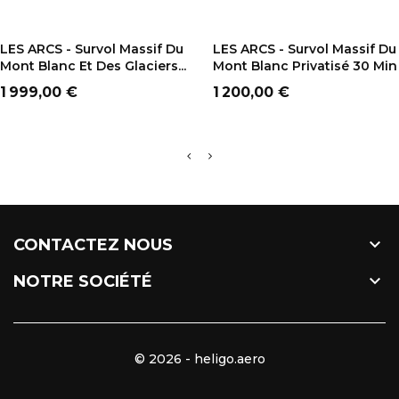
AJOUTER AU PANIER
AJOUTER AU PANIER
LES ARCS - Survol Massif Du
LES ARCS - Survol Massif Du
Mont Blanc Et Des Glaciers...
Mont Blanc Privatisé 30 Min
Prix
Prix
1 999,00 €
1 200,00 €

CONTACTEZ NOUS

NOTRE SOCIÉTÉ
© 2026 - heligo.aero