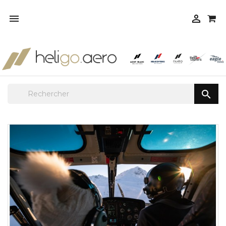


