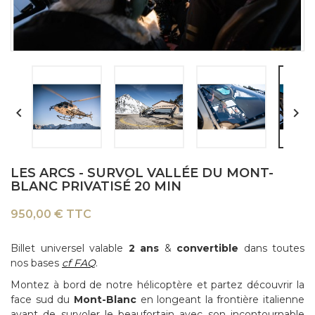


LES ARCS - SURVOL VALLÉE DU MONT-
BLANC PRIVATISÉ 20 MIN
950,00 € TTC
Billet universel valable
2 ans
&
convertible
dans toutes
nos bases
cf FAQ
.
Montez à bord de notre hélicoptère et partez découvrir la
face sud du
Mont-Blanc
en longeant la frontière italienne
avant de survoler le beaufortain avec son incontournable